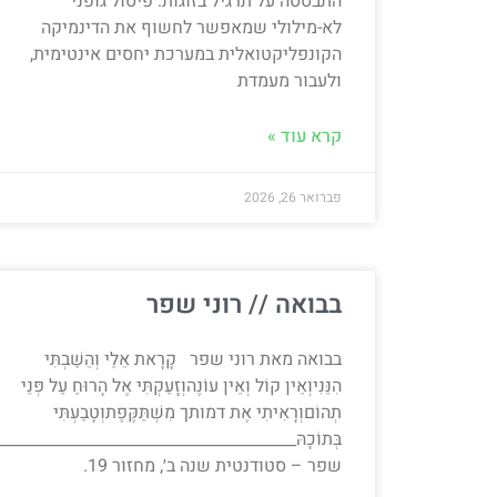
התבססה על תרגיל בזוגות: פיסול גופני
לא-מילולי שמאפשר לחשוף את הדינמיקה
הקונפליקטואלית במערכת יחסים אינטימית,
ולעבור מעמדת
קרא עוד »
פברואר 26, 2026
בבואה // רוני שפר
בבואה מאת רוני שפר קָרָאת אֵלַי וְהֵשַׁבְתִּי
הִנֵּנִיוְאֵין קוֹל וְאֵין עוֹנֶהוְזָעַקְתִּי אֶל הָרוּחַ עַל פְּנֵי
תְהוֹםוְרָאִיתִי אֶת דמותך מִשְׁתַּקֶּפֶתוְטָבַעְתִּי
בְּתוֹכָהּ____________________________________
שפר – סטודנטית שנה ב׳, מחזור 19.