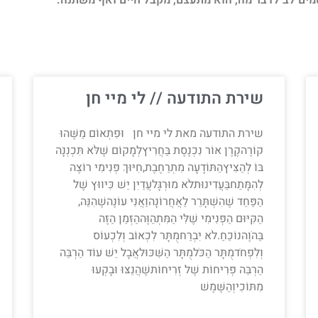
ים לב לדבר מה, הוא מתעצם, מקבל חיים ואף משתנה.
שירת התודעה // לי מיי חן
שירת התודעה מאת לי מיי חן וּפִתְאוֹם מַשֶּׁהוּ
קוֹרֶהקֶרֶן אוֹר נִכְנֶסֶת בַּחֲרִיץלְמָקוֹם שֶׁלֹּא תִּכְנְנָה
בּוֹ לְהַצִּיץהַתּוֹדָעָה מִתְרַחֶבֶת,חִיּוּךְ פְּנִימִי רוֹצֶה
לְהִמָּתַחבַּעֲדִינוּתלֹא מוּרְגָּלעֲדַיִן יֵשׁ כִּיווּץ שֶׁל
הַפַּחַד שֶׁהִשְׁתָּרֵר לַאֲחֲרוֹנָהוַאֲנִי עוֹנֶהשֶׁהִנֵּה,
הַקִּיּוּם הַפְּנִימִי שֶׁלִּי הַמִּתְהַוֶּההַזְּמַן הַזֶּה
בַּהֹוֶהנוֹכֵחַ.לֹא יִבְרַחמֻתָּר לִכְאוֹב וְלִכְעוֹס
וְלִפְחֹדמֻתָּר הַכֹּלמֻתָּר הַשִּׁכּוּלאֲבָל יֵשׁ עוֹד הַרְבֵּה
הַרְבֵּה פְּרִיחוֹת שֶׁל זְרִיחוֹתשֶׁהֲנֵצּוּ וּבָקְעוּ
מִתּוֹכִיוְהַשֶּׁמֶשׁ