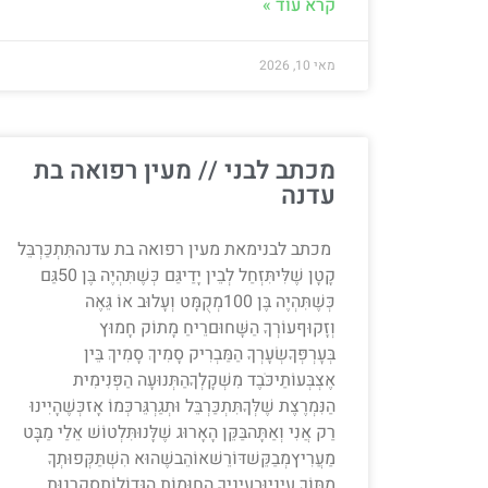
קרא עוד »
מאי 10, 2026
מכתב לבני // מעין רפואה בת
עדנה
מכתב לבנימאת מעין רפואה בת עדנהתִּתְכַּרְבֵּל
קָטָן שֶׁלִּיתִּזְחַל לְבֵין יָדַיגַּם כְּשֶׁתִּהְיֶה בֶּן 50גַּם
כְּשֶׁתִּהְיֶה בֶּן 100מְקֻמָּט וְעָלוּב אוֹ גֵּאֶה
וְזָקוּףעוֹרְךָ הַשָּׁחוּםרֵיחַ מָתוֹק חָמוּץ
בְּעׇרְפְּךָשְׂעָרְךָ הַמַּבְרִיק סָמִיךְ סָמִיךְ בֵּין
אֶצְבְּעוֹתַיכֹּבֶד מִשְׁקָלְךָהַתְּנוּעָה הַפְּנִימִית
הַנִּמְרֶצֶת שֶׁלְּךָתִּתְכַּרְבֵּל וּתְגַרְגֵּרכְּמוֹ אָזכְּשֶׁהָיִינוּ
רַק אֲנִי וְאַתָּהבַּקֵּן הָאָרוּג שֶׁלָּנוּתִּלְטוֹשׁ אֵלַי מַבָּט
מַעֲרִיץמְבַקֵּשׁדּוֹרֵשׁאוֹהֵבשֶׁהוּא הִשְׁתַּקְּפוּתְךָ
מִתּוֹךְ עֵינַיוּבְעֵינֶיךָ הַחוּמוֹת הַגְּדוֹלוֹתסַקְרָנוּת