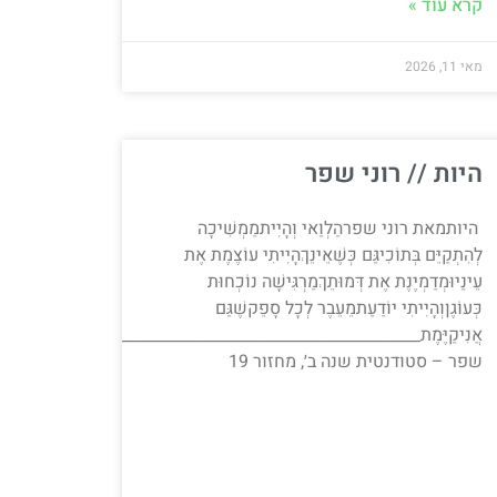
קרא עוד »
מאי 11, 2026
היות // רוני שפר
היותמאת רוני שפרהַלְוַאי וְהָיִיתמַמְשִׁיכָה
לְהִתְקַיֵּם בְּתוֹכִיגַּם כְּשֶׁאֵינֵךְהָיִיתִי עוֹצֶמֶת אֶת
עֵינַיוּמְדַמְיֶנֶת אֶת דְּמוּתֵךְמַרְגִּישָׁה נוֹכְחוּת
כְּעוֹגֶןוְהָיִיתִי יוֹדַעַתמֵעֵבֶר לְכׇל סָפֵקשֶׁגַּם
אֲנִיקַיֶּמֶת____________________________________________________
שפר – סטודנטית שנה ב׳, מחזור 19
_________________________________________________________________