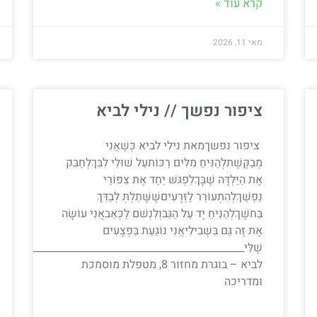
קרא עוד »
מאי 11, 2026
ציפור נפשך // נילי לביא
ציפור נפשךמאת נילי לביא כְּשֶׁאֲנִי
מְבַקֶּשֶׁתלְהַנִּיחַ מִלִּים רַכּוֹתעַל שׁוּלֵי לִבֵּךְלְחַבֵּק
אֶת הַיַּלְדָּה שֶׁבָּךְלִפְגֹּשׁ יַחַד אֶת צִפּוֹרֵי
נַפְשֵׁךְלְהִתְעוֹרֵר לַזְּרָעִיםשֶׁשָּׁתַלְתְּ לְבַדֵּךְ
בַּחֹשֶׁךְלְהַנִּיחַ יָד עַל הַגַּבוְלִנְשֹׁם לַכְּאֵבאֲנִי עוֹשָׂה
אֶת זֶה גַּם בִּשְׁבִילִיאֲנִי נוֹגַעַת בַּפְּצָעִים
שֶׁלִּי________________________________________________
לביא – בוגרת מחזור 8, מטפלת מוסמכת
ומדריכה