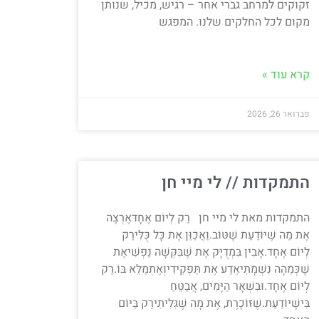
זקוקים למרחב גברי אחר – רגיש, מכיל, שנותן
__________________________________________
מקום לכל החלקים שלנו. המפגש
קרא עוד »
פברואר 26, 2026
התמקדות // לי מיי חן
התמקדות מאת לי מיי חן רַק לְיוֹם אֶחָדאֶרְצֶה
אֶת מַה שֶׁיּוֹדַעַת שֶׁטּוֹב.וַאֲכַוֵּן אֶת כָּל כֻּלִּירַק
לְיוֹם אֶחָד.אָבִין בִּמְדֻיָּק אֶת שֶׁבִּקְּשָׁה נַפְשִׁיאֶת
שֶׁכְּמֵהָה נִשְׁמָתִיאֵדַע אֶת תַּפְקִידִיוְאֶתְמַלֵּא בּוֹ.רַק
לְיוֹם אֶחָד.וּבִשְׁאָר הַיָּמִים, אֲבַטֵּחַ
בִּישֶׁיּוֹדַעַת.שֶׁזּוֹכֶרֶת, אֶת מָה שֶׁגִּלִּיתִירַק בַּיּוֹם