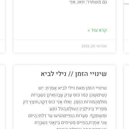
גם משחרר: וואו, אני
________________________________________________________________
קרא עוד »
פברואר 26, 2026
שינויי הזמן // נילי לביא
שינויי הזמן מאת נילי לביא אָמַרְתְּ: יֵשׁ
נָשִׁיםשֶׁהֵן כְּמוֹ כּוֹס עַרְק עָבָהוְאֵינָן נִשְׁבָּרוֹת
מוּלמַהֲמוֹרוֹת הַזְּמַן. וְאִלּוּ אֲנִי כּוֹס דַּקָּה,חוֹצֵץ דַּק
מַפְרִיד בֵּינִילְבֵין הָעוֹלָם,הַכֹּל נוֹגֵעַ
וּמִשְׁתַּקֵּף. סַעֲרוֹת הַחַיִּיםהִגִּיעוּ עַד דַּלְתִּי,הַיּוֹם
אֲנִי אַחֶרֶת,הַחַיִּים מְטִיחִים בִּיוַאֲנִי נִשְׁבֶּרֶת