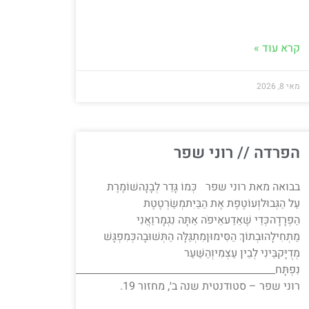
קרא עוד »
מאי 8, 2026
הפרדה // רוני שפר
בבואה מאת רוני שפר כְּמוֹ גָּדֵר לְבָנָהשׁוֹמֶרֶת
עַל הַגְּבוּלוְעוֹטֶפֶת אֶת הַבַּיִתמְשַׂרְטֶטֶת
הַפְרָדָהכְּדֵי שֶׁאֵדַעאֵיפֹה אַתָּה נִגְמָרוַאֲנִי
מַתְחִילָהוּבְתוֹךְ הַסִּימוּןמִתְגַּלָּה הַתְּשׁוּבָהכְּמִפְגָּשׁ
מְדֻיָּקבֵּינִי לְבֵין עַצְמִיוְהַשַּׁעַר
נִפְתָּח________________________________________________________
רוני שפר – סטודנטית שנה ב׳, מחזור 19.