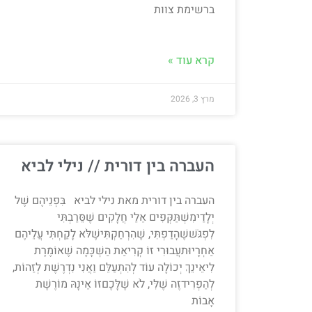
ברשימת צוות
קרא עוד »
מרץ 3, 2026
העברה בין דורית // נילי לביא
העברה בין דורית מאת נילי לביא בִּפְנֵיהֶם שֶׁל
יְלָדַימִשְׁתַּקְּפִים אֵלַי חֲלָקִים שֶׁסֵּרַבְתִּי
לִפְגֹּשׁשֶׁהָדַפְתִּי, שֶׁהִרְחַקְתִּישֶׁלֹּא לָקַחְתִּי עֲלֵיהֶם
אַחְרָיוּתעֲבוּרִי זוֹ קְרִיאַת הַשְׁכָּמָה שֶׁאוֹמֶרֶת
לִיאֵינֵךְ יְכוֹלָה עוֹד לְהִתְעַלֵּם וַאֲנִי נִדְרֶשֶׁת לְזַהוֹת,
לְהַפְרִידזֶה שֶׁלִּי, לֹא שֶׁלָּכֶםזוֹ אֵינָהּ מוֹרֶשֶׁת
אָבוֹת