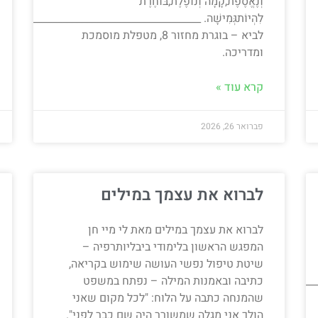
וְנֶאֱסֶפֶת,קָמָה וְנוֹפֶלֶת,בּוֹחֶרֶת
לִהְיוֹתגְּמִישָׁה. ____________________________________
לביא – בוגרת מחזור 8, מטפלת מוסמכת
ומדריכה.
קרא עוד »
פברואר 26, 2026
לברוא את עצמך במילים
לברוא את עצמך במילים מאת לי מיי חן
המפגש הראשון בלימודי ביבליותרפיה –
שיטת טיפול נפשי העושה שימוש בקריאה,
כתיבה ובאמנות המילה – נפתח במשפט
__________________________________________________________________
שהמנחה כתבה על הלוח: "לכל מקום שאני
הולך אני מגלה שמשורר היה שם כבר לפני".