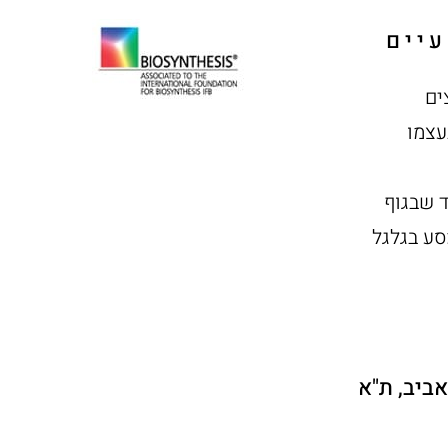
יים
ים
עצמו
 שבגוף
סע בגלגל