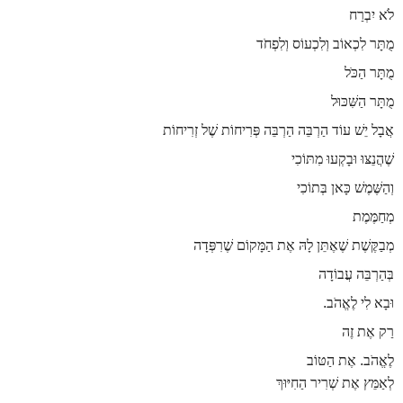
לֹא יִבְרַח
מֻתָּר לִכְאוֹב וְלִכְעוֹס וְלִפְחֹד
מֻתָּר הַכֹּל
מֻתָּר הַשִּׁכּוּל
אֲבָל יֵשׁ עוֹד הַרְבֵּה הַרְבֵּה פְּרִיחוֹת שֶׁל זְרִיחוֹת
שֶׁהֲנֵצּוּ וּבָקְעוּ מִתּוֹכִי
וְהַשֶּׁמֶשׁ כָּאן בְּתוֹכִי
מְחַמֶּמֶת
מְבַקֶּשֶׁת שֶׁאֶתֵּן לָהּ אֶת הַמָּקוֹם שֶׁרִפְּדָה
בְּהַרְבֵּה עֲבוֹדָה
וּבָא לִי לֶאֱהֹב
.
רַק אֶת זֶה
לֶאֱהֹב
.
אֶת הַטּוֹב
לְאַמֵּץ אֶת שְׁרִיר הַחִיּוּךְ