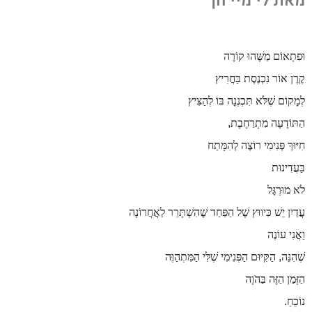
מאת לי מיי חן
וּפִתְאוֹם מַשֶּׁהוּ קוֹרֶה
קֶרֶן אוֹר נִכְנֶסֶת בַּחֲרִיץ
לְמָקוֹם שֶׁלֹּא תִּכְנְנָה בּוֹ לְהַצִּיץ
הַתּוֹדָעָה מִתְרַחֶבֶת
,
חִיּוּךְ פְּנִימִי רוֹצֶה לְהִמָּתַח
בַּעֲדִינוּת
לֹא מוּרְגָּל
עֲדַיִן יֵשׁ כִּיווּץ שֶׁל הַפַּחַד שֶׁהִשְׁתָּרֵר לַאֲחֲרוֹנָה
וַאֲנִי עוֹנֶה
שֶׁהִנֵּה
,
הַקִּיּוּם הַפְּנִימִי שֶׁלִּי הַמִּתְהַוֶּה
הַזְּמַן הַזֶּה בַּהֹוֶה
נוֹכֵחַ
.