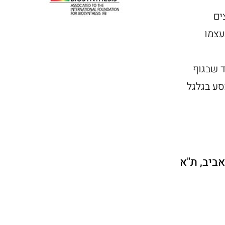
ים
עצמו
 שבגוף
סע בגלגל