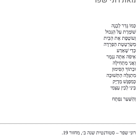
מאת רוני שפר
כְּמוֹ גָּדֵר לְבָנָה
שׁוֹמֶרֶת עַל הַגְּבוּל
וְעוֹטֶפֶת אֶת הַבַּיִת
מְשַׂרְטֶטֶת הַפְרָדָה
כְּדֵי שֶׁאֵדַע
אֵיפֹה אַתָּה נִגְמָר
וַאֲנִי מַתְחִילָה
וּבְתוֹךְ הַסִּימוּן
מִתְגַּלָּה הַתְּשׁוּבָה
כְּמִפְגָּשׁ מְדֻיָּק
בֵּינִי לְבֵין עַצְמִי
וְהַשַּׁעַר נִפְתָּח
______________________________________________________________________________________________________________
רוני שפר – סטודנטית שנה ב׳
,
מחזור
19.