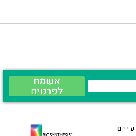
אשמח
לפרטים
יים