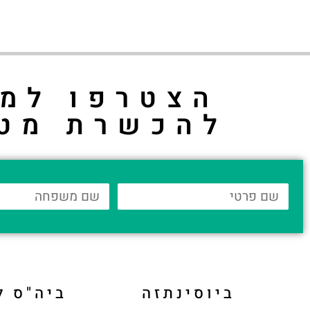
הצטרפו למס
להכשרת מט
ביוסינתזה
ביה"ס 