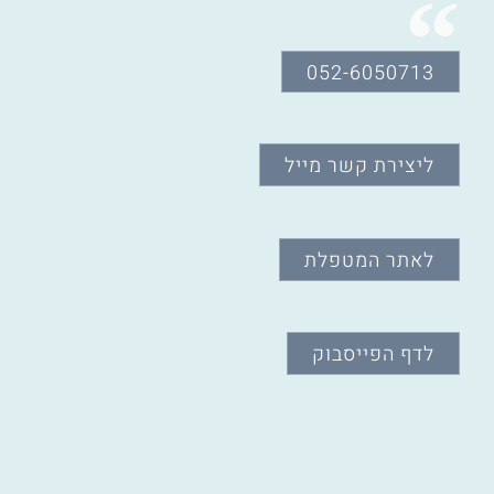
052-6050713
ליצירת קשר מייל
לאתר המטפלת
לדף הפייסבוק