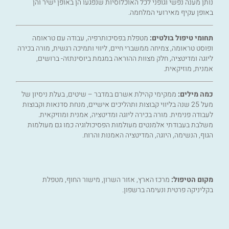
נותן מענה נפשי וגופני לכל האוכלוסיות שנפגעו הן באופן ישיר והן
באופן עקיף מאירועי המלחמה.
תחומי טיפול בולטים:
מטפלת בפסיכותרפיה, עבודה עם טראומה
ופוסט טראומה, צמיחה ממשברי חיים, ליווי ותמיכה רגשית, מורה בכירה
ליוגה ומדיטציה, חלק מצוות ההוראה במגמת ביוסינתזה- ברושים,
אמנית, מוזיקאית.
כמה מילים:
ממקימי קהילת אשרם במדבר – שיטים, בעלת ניסיון של
מעל 25 שנה בליווי קבוצות ותהליכים אישיים, מנחת סדנאות וקבוצות
לעבודה פנימית. מורה בכירה ליוגה ומדיטציה, אמנית ומוזיקאית.
משלבת בעבודתי אלמנטים מעולמות הפסיכולוגיה כמו גם מעולמות
הגוף, הנשימה, היוגה, המדיטציה האמנות והרוח.
מקום הטיפול:
מרכז הארץ, אזור השרון, מישור החוף, מטפלת
בקליניקה פרטית ונעימה ברשפון.