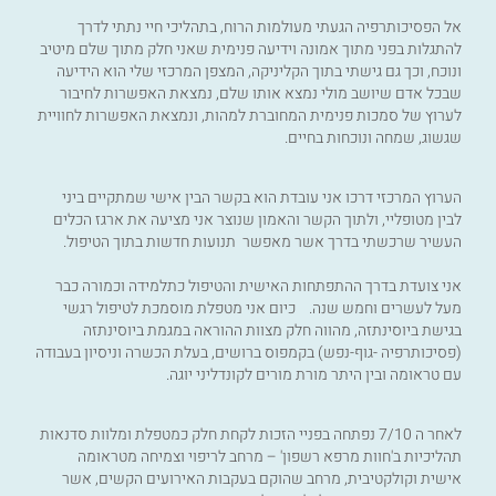
אל הפסיכותרפיה הגעתי מעולמות הרוח, בתהליכי חיי נתתי לדרך
להתגלות בפני מתוך אמונה וידיעה פנימית שאני חלק מתוך שלם מיטיב
ונוכח, וכך גם גישתי בתוך הקליניקה, המצפן המרכזי שלי הוא הידיעה
שבכל אדם שיושב מולי נמצא אותו שלם, נמצאת האפשרות לחיבור
לערוץ של סמכות פנימית המחוברת למהות, ונמצאת האפשרות לחוויית
שגשוג, שמחה ונוכחות בחיים.
הערוץ המרכזי דרכו אני עובדת הוא בקשר הבין אישי שמתקיים ביני
לבין מטופליי, ולתוך הקשר והאמון שנוצר אני מציעה את ארגז הכלים
העשיר שרכשתי בדרך אשר מאפשר תנועות חדשות בתוך הטיפול.
אני צועדת בדרך ההתפתחות האישית והטיפול כתלמידה וכמורה כבר
מעל לעשרים וחמש שנה.
כיום אני מטפלת מוסמכת לטיפול רגשי
בגישת ביוסינתזה, מהווה חלק מצוות ההוראה במגמת ביוסינתזה
(פסיכותרפיה -גוף-נפש) בקמפוס ברושים, בעלת הכשרה וניסיון בעבודה
עם טראומה ובין היתר מורת מורים לקונדליני יוגה.
לאחר ה 7/10 נפתחה בפניי הזכות לקחת חלק כמטפלת ומלוות סדנאות
תהליכיות ב'חוות מרפא רשפון' – מרחב לריפוי וצמיחה מטראומה
אישית וקולקטיבית, מרחב שהוקם בעקבות האירועים הקשים, אשר