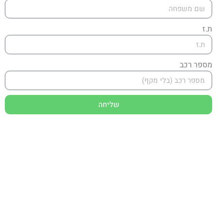
ת.ז
מספר רכב
שליחה