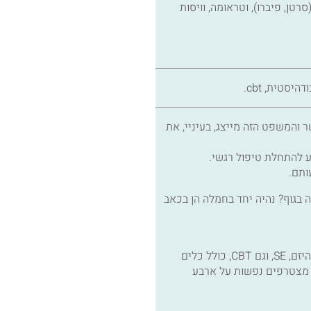
טן, פיברו), וטראומה, וויסות
סטית, cbt.
 והמשפט הזה מייצג, בעיניי, את
 להתחלת טיפול רגשי.
ותם.
ה בגוף? נהיה יחד בחמלה הן בכאב
אני פסיכותרפיסטית ממוקדת גוף ומשלבת כלים מעולמות הבודהיזם, SE, וגם CBT, כולל כלים
ו מצטרפים נפשות על ארבע