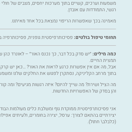
משמעות וערכים, קשיים בתוך מערכות יחסים, מצבים של חולי (סר
רגשי, התמודדות עם אובדן.
מאמינה בכך שאפשרות הריפוי נמצאת בכל אחד מאיתנו.
תחומי טיפול בולטים:
פסיכותרפיסטית גופנית, פסיכותרפיה בודהי
כמה מילים:
״יש סדק בכל דבר, כך נכנס האור״ – לאונרד כהן שר
תמצית החיים.
אבל, מה אם אין אפשרות כרגע לראות את האור? …כאן יש קרקע
בתוך מרחב הקליניקה, נסתקרן לפגוש את החלקים שלנו ומשמע
מה הציל ושירת? מה שייך להיום? איזה רגשות מגיעים? ומה קור
והן בסדק של האפשרויות החדשות.
יצירתיים בהתאם לצורך: ערסל, יצירה בחומרים, ולעיתים אפיל
(כלבלב\ חתול).