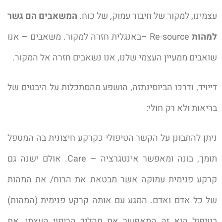
עצמינו, למקור של חיבור עמוק, של כוח.
המשאבים הם גשר
למהות
Re-source –באנגלית חזרה למקור. משאבים – אנו
שואבים ממעיין העצמי שלנו, אנו נשאבים חזרה אל המקור.
דייויד, ודרכו הביוסינתזה, הושפע מהסתכלות על היבטים של
בריאות ולא רק חולי:
ניתן להתבונן על הקשר הטיפולי כקרקע חיצונית בה המטפל
תומך, בונה ומאפשר אינטגרציה – Care. אולם ישנה גם
קרקע פנימית עמוקה אשר מבטאת את הרוח/ את המהות
של כל אדם ואדם. המגע עם אותה קרקע פנימית (המהות)
בטיפול הוא זה המאפשר את תהליך הריפוי העצמי, את