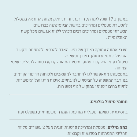
במשך כ 17 שנה לימדתי, הדרכתי והייתי חלק מצוות ההוראה במסלול
להכשרת מטפלים ומדריכים בגישת הביוסינתזה בברושים.
הכשרתי מטפלים ומדריכים רבים וזכיתי ללוות א.נשים מכל קשת
האוכלוסייה .
יש בי אמונה עמוקה בצורך של נפש האדם להרפא ולהתפתח ובקשר
הטיפולי כמסייע ותומך בצורך נפשי זה.
טיפול בעיני הוא קשר עמוק ומיטיב המהווה קרקע בטוחה לתהליכי שינוי
וצמיחה.
באמצעותו מתאפשר לנו להתחבר למשאבים ולכוחות הריפוי הקיימים
בנו, דבר המשפיע על הביטוי שלנו בחיים, איכות חיינו ועל האפשרות
לחיות בחיבור פנימי עמוק של גוף נפש רוח
.
תחומי טיפול בולטים:
ביוסינתזה, נשימה מעגלית מודעת, העמדה משפחתית, גשטלט ועוד
כמה מילים:
מטפלת ומדריכה פרטנית וזוגית מעל 2 עשורים מלווה
תהליכי התפתחות בסדנאות וקבוצות
.